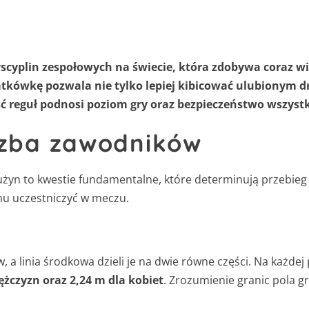
yscyplin zespołowych na świecie, która zdobywa coraz 
atkówkę pozwala nie tylko lepiej kibicować ulubionym d
ć reguł podnosi poziom gry oraz bezpieczeństwo wszyst
czba zawodników
użyn to kwestie fundamentalne, które determinują przebieg 
u uczestniczyć w meczu.
 a linia środkowa dzieli je na dwie równe części. Na każdej
żczyzn oraz 2,24 m dla kobiet
. Zrozumienie granic pola 