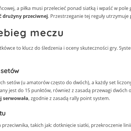
cowej, a piłka musi przelecieć ponad siatką i wpaść w pole 
ć drużyny przeciwnej
. Przestrzeganie tej reguły utrzymuje 
zebieg meczu
kówce to klucz do śledzenia i oceny skuteczności gry. Syst
 setów
ch setów (u amatorów często do dwóch), a każdy set liczon
rywany jest do 15 punktów, również z zasadą przewagi dwóch 
ej serwowała
, zgodnie z zasadą rally point system.
tu
zeciwnika, takich jak: dotknięcie siatki, przekroczenie li