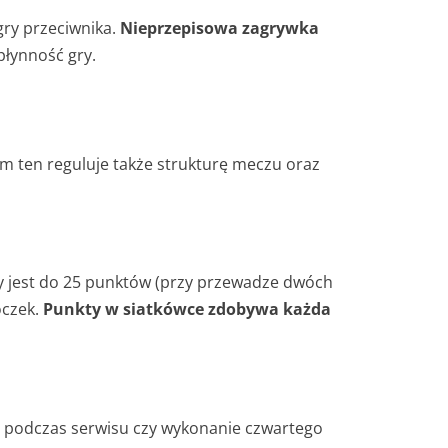
gry przeciwnika.
Nieprzepisowa zagrywka
płynność gry.
em ten reguluje także strukturę meczu oraz
y jest do 25 punktów (przy przewadze dwóch
oczek.
Punkty w siatkówce zdobywa każda
nii podczas serwisu czy wykonanie czwartego