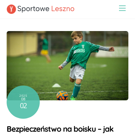
Skip
Men
to
content
2025
08
02
Bezpieczeństwo na boisku – jak