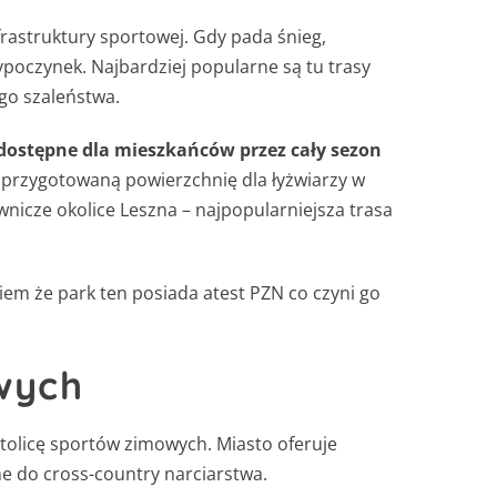
nfrastruktury sportowej. Gdy pada śnieg,
oczynek. Najbardziej popularne są tu trasy
go szaleństwa.
 dostępne dla mieszkańców przez cały sezon
 przygotowaną powierzchnię dla łyżwiarzy w
icze okolice Leszna – najpopularniejsza trasa
em że park ten posiada atest PZN co czyni go
wych
 stolicę sportów zimowych. Miasto oferuje
e do cross-country narciarstwa.