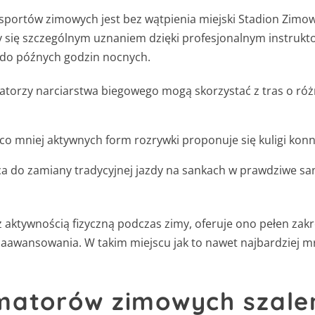
ortów zimowych jest bez wątpienia miejski Stadion Zimowy.
eszy się szczególnym uznaniem dzięki profesjonalnym instru
e do późnych godzin nocnych.
atorzy narciarstwa biegowego mogą skorzystać z tras o ró
eco mniej aktywnych form rozrywki proponuje się kuligi konn
a do zamiany tradycyjnej jazdy na sankach w prawdziwe san
z aktywnością fizyczną podczas zimy, oferuje ono pełen zak
zaawansowania. W takim miejscu jak to nawet najbardziej m
matorów zimowych szale