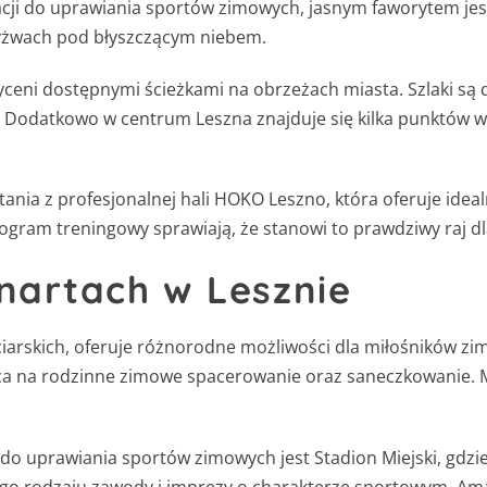
zacji do uprawiania sportów zimowych, jasnym faworytem je
 łyżwach pod błyszczącym niebem.
ceni dostępnymi ścieżkami na obrzeżach miasta. Szlaki są d
Dodatkowo w centrum Leszna znajduje się kilka punktów wyn
ania z profesjonalnej hali HOKO Leszno, która oferuje idea
rogram treningowy sprawiają, że stanowi to prawdziwy raj dl
 nartach w Lesznie
arskich, oferuje różnorodne możliwości dla miłośników zim
sca na rodzinne zimowe spacerowanie oraz saneczkowanie. M
 do uprawiania sportów zimowych jest Stadion Miejski, gdz