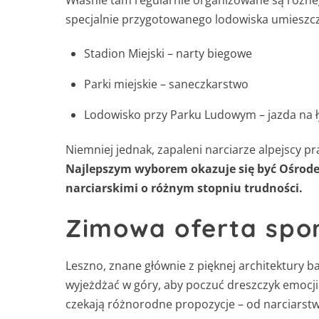
Właśnie tam regularnie organizowane są różne
specjalnie przygotowanego lodowiska umieszcz
Stadion Miejski – narty biegowe
Parki miejskie – saneczkarstwo
Lodowisko przy Parku Ludowym – jazda na 
Niemniej jednak, zapaleni narciarze alpejscy p
Najlepszym wyborem okazuje się być Ośrodek
narciarskimi o różnym stopniu trudności.
Zimowa oferta spo
Leszno, znane głównie z pięknej architektury ba
wyjeżdżać w góry, aby poczuć dreszczyk emocji 
czekają różnorodne propozycje – od narciarst