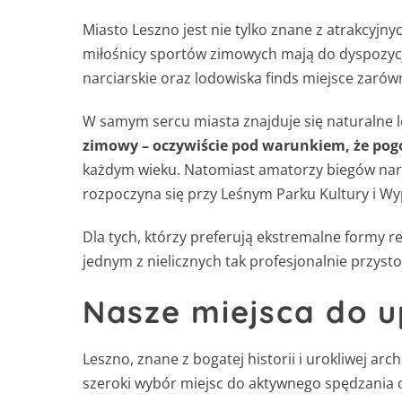
Miasto Leszno jest nie tylko znane z atrakcyjny
miłośnicy sportów zimowych mają do dyspozycj
narciarskie oraz lodowiska finds miejsce zaró
W samym sercu miasta znajduje się naturalne l
zimowy – oczywiście pod warunkiem, że pog
każdym wieku. Natomiast amatorzy biegów narc
rozpoczyna się przy Leśnym Parku Kultury i W
Dla tych, którzy preferują ekstremalne formy 
jednym z nielicznych tak profesjonalnie przys
Nasze miejsca do 
Leszno, znane z bogatej historii i urokliwej a
szeroki wybór miejsc do aktywnego spędzania c