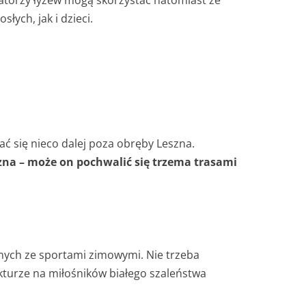
atorzy łyżew mogą skorzystać natomiast ze
ych, jak i dzieci.
ać się nieco dalej poza obręby Leszna.
zna – może on pochwalić się trzema trasami
zanych ze sportami zimowymi. Nie trzeba
ukturze na miłośników białego szaleństwa