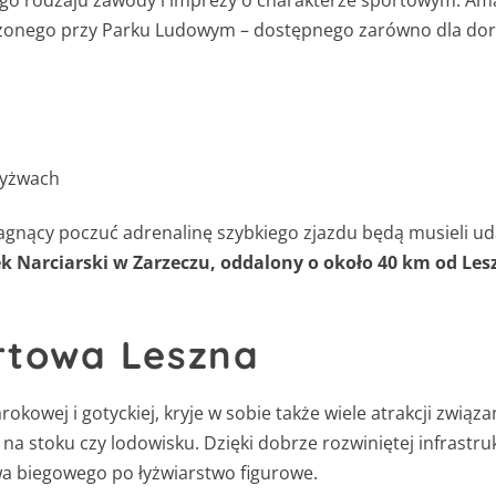
go rodzaju zawody i imprezy o charakterze sportowym. Am
onego przy Parku Ludowym – dostępnego zarówno dla dorosł
łyżwach
ragnący poczuć adrenalinę szybkiego zjazdu będą musieli ud
 Narciarski w Zarzeczu, oddalony o około 40 km od Les
rtowa Leszna
rokowej i gotyckiej, kryje w sobie także wiele atrakcji zwią
na stoku czy lodowisku. Dzięki dobrze rozwiniętej infrastr
wa biegowego po łyżwiarstwo figurowe.