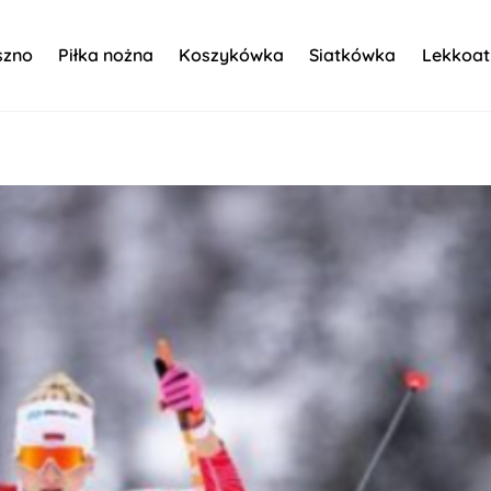
szno
Piłka nożna
Koszykówka
Siatkówka
Lekkoat