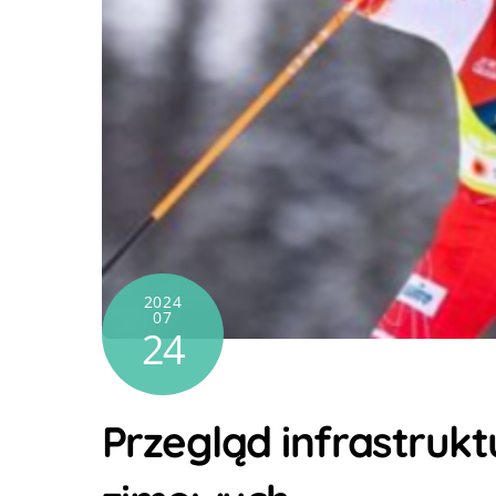
2024
07
24
Przegląd infrastruk