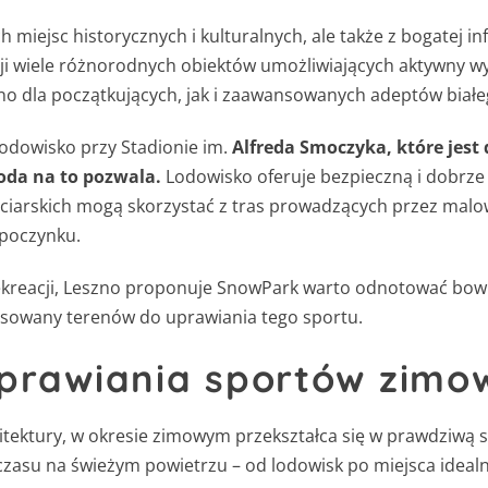
ch miejsc historycznych i kulturalnych, ale także z bogatej i
i wiele różnorodnych obiektów umożliwiających aktywny wyp
wno dla początkujących, jak i zaawansowanych adeptów białe
odowisko przy Stadionie im.
Alfreda Smoczyka, które jest
oda na to pozwala.
Lodowisko oferuje bezpieczną i dobrze
iarskich mogą skorzystać z tras prowadzących przez malown
ypoczynku.
rekreacji, Leszno proponuje SnowPark warto odnotować bowi
tosowany terenów do uprawiania tego sportu.
uprawiania sportów zimo
rchitektury, w okresie zimowym przekształca się w prawdziwą
zasu na świeżym powietrzu – od lodowisk po miejsca idealn