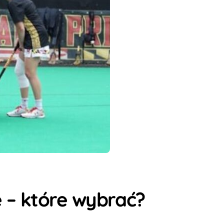
 – które wybrać?