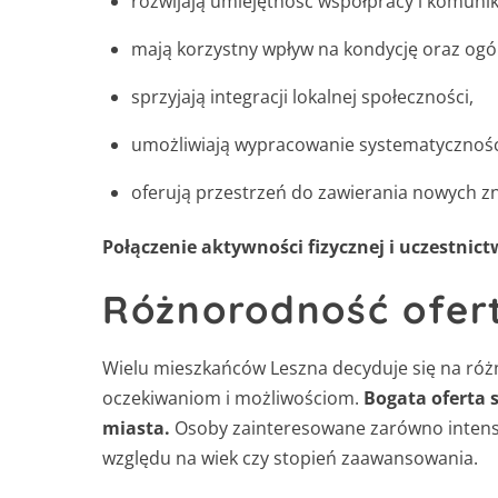
rozwijają umiejętność współpracy i komunik
mają korzystny wpływ na kondycję oraz og
sprzyjają integracji lokalnej społeczności,
umożliwiają wypracowanie systematyczności 
oferują przestrzeń do zawierania nowych zn
Połączenie aktywności fizycznej i uczestnic
Różnorodność ofer
Wielu mieszkańców Leszna decyduje się na różn
oczekiwaniom i możliwościom.
Bogata oferta 
miasta.
Osoby zainteresowane zarówno intensy
względu na wiek czy stopień zaawansowania.