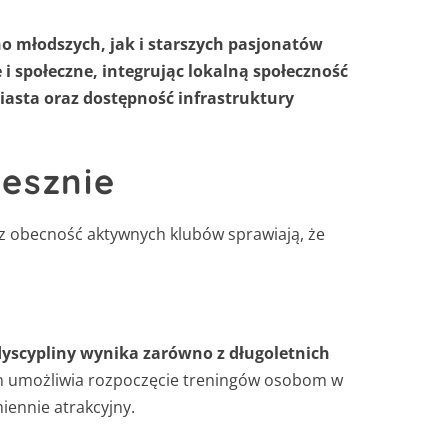
no młodszych, jak i starszych pasjonatów
 i społeczne, integrując lokalną społeczność
iasta oraz dostępność infrastruktury
Lesznie
z obecność aktywnych klubów sprawiają, że
dyscypliny wynika zarówno z długoletnich
yn umożliwia rozpoczęcie treningów osobom w
iennie atrakcyjny.