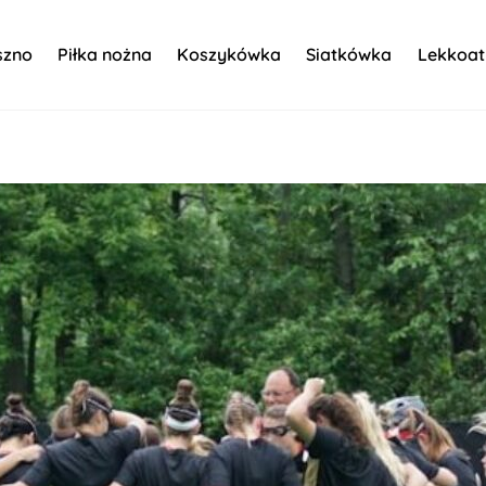
szno
Piłka nożna
Koszykówka
Siatkówka
Lekkoat