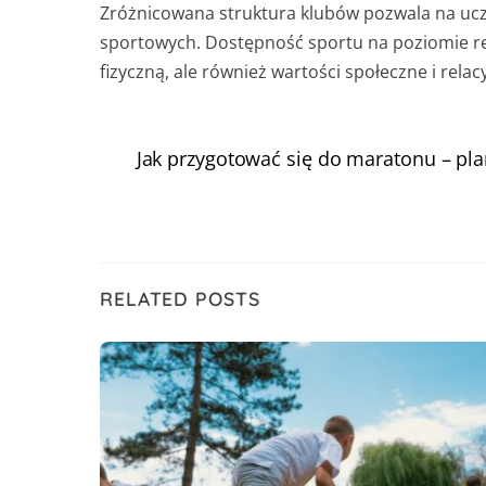
Zróżnicowana struktura klubów pozwala na ucze
sportowych. Dostępność sportu na poziomie re
fizyczną, ale również wartości społeczne i relac
Jak przygotować się do maratonu – pla
RELATED POSTS