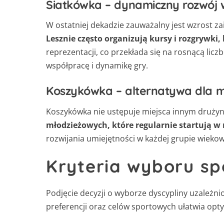
Siatkówka – dynamiczny rozwój w
W ostatniej dekadzie zauważalny jest wzrost za
Lesznie często organizują kursy i rozgrywki,
reprezentacji, co przekłada się na rosnącą lic
współpracę i dynamikę gry.
Koszykówka – alternatywa dla mił
Koszykówka nie ustępuje miejsca innym dru
młodzieżowych, które regularnie startują w
rozwijania umiejętności w każdej grupie wiekow
Kryteria wyboru sp
Podjęcie decyzji o wyborze dyscypliny uzależn
preferencji oraz celów sportowych ułatwia opty