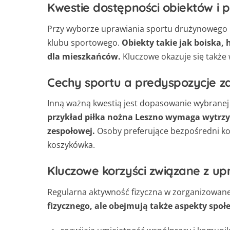
Kwestie dostępności obiektów i 
Przy wyborze uprawiania sportu drużynowego 
klubu sportowego.
Obiekty takie jak boiska, 
dla mieszkańców.
Kluczowe okazuje się także 
Cechy sportu a predyspozycje 
Inną ważną kwestią jest dopasowanie wybranej 
przykład piłka nożna Leszno wymaga wytrzym
zespołowej.
Osoby preferujące bezpośredni kon
koszykówka.
Kluczowe korzyści związane z u
Regularna aktywność fizyczna w zorganizowane
fizycznego, ale obejmują także aspekty społ