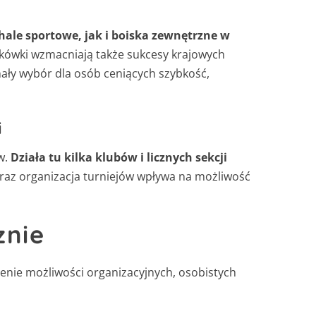
ale sportowe, jak i boiska zewnętrzne w
kówki wzmacniają także sukcesy krajowych
onały wybór dla osób ceniących szybkość,
i
w.
Działa tu kilka klubów i licznych sekcji
az organizacja turniejów wpływa na możliwość
znie
enie możliwości organizacyjnych, osobistych