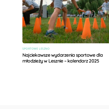
SPORTOWE LESZNO
Najciekawsze wydarzenia sportowe dla
młodzieży w Lesznie – kalendarz 2025