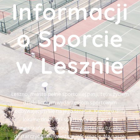
Informacji
o Sporcie
w Lesznie
Leszno, miasto pełne sportowej pasji, tętni życiem
dzięki licznym wydarzeniom sportowym
odbywającym się na jego terenie. Każdego dnia
lokalne drużyny i sportowcy dostarczają
mieszkańcom emocji, a my jesteśmy tu, aby
dostarczyć Ci najświeższe informacje. Na naszej